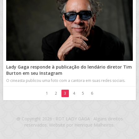
Lady Gaga responde à publicação do lendário diretor Tim
Burton em seu Instagram
O cineasta publicou uma foto com a cantora em suas redes sociais.
1
2
3
4
5
6
@ Copyright 2026 · RDT LADY GAGA · Alguns direitos
reservados. Website por Henrique Malheiros.