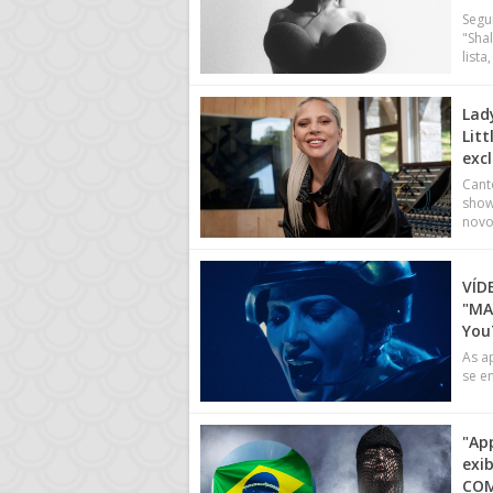
Segu
"Sha
list
Lad
Litt
exc
Cant
show
novo
VÍDE
"MA
You
As a
se e
"Ap
exib
COM