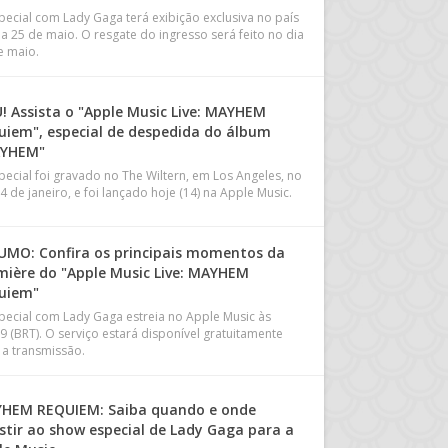
pecial com Lady Gaga terá exibição exclusiva no país
ia 25 de maio. O resgate do ingresso será feito no dia
e maio.
U! Assista o "Apple Music Live: MAYHEM
uiem", especial de despedida do álbum
YHEM"
pecial foi gravado no The Wiltern, em Los Angeles, no
4 de janeiro, e foi lançado hoje (14) na Apple Music.
UMO: Confira os principais momentos da
mière do "Apple Music Live: MAYHEM
uiem"
pecial com Lady Gaga estreia no Apple Music às
9 (BRT). O serviço estará disponível gratuitamente
 a transmissão.
HEM REQUIEM: Saiba quando e onde
istir ao show especial de Lady Gaga para a