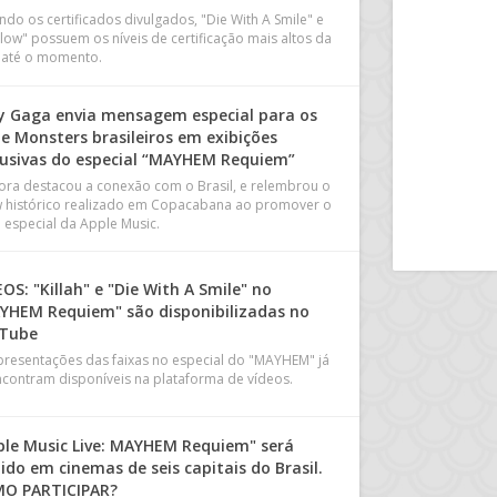
ndo os certificados divulgados, "Die With A Smile" e
llow" possuem os níveis de certificação mais altos da
a, até o momento.
y Gaga envia mensagem especial para os
le Monsters brasileiros em exibições
lusivas do especial “MAYHEM Requiem”
ora destacou a conexão com o Brasil, e relembrou o
 histórico realizado em Copacabana ao promover o
 especial da Apple Music.
OS: "Killah" e "Die With A Smile" no
YHEM Requiem" são disponibilizadas no
Tube
presentações das faixas no especial do "MAYHEM" já
ncontram disponíveis na plataforma de vídeos.
ple Music Live: MAYHEM Requiem" será
ido em cinemas de seis capitais do Brasil.
O PARTICIPAR?