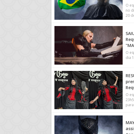
O es
no d
20 d
SAI
Req
"MA
O es
dia 1
RES
pre
Req
O es
23h5
para
MAY
ass