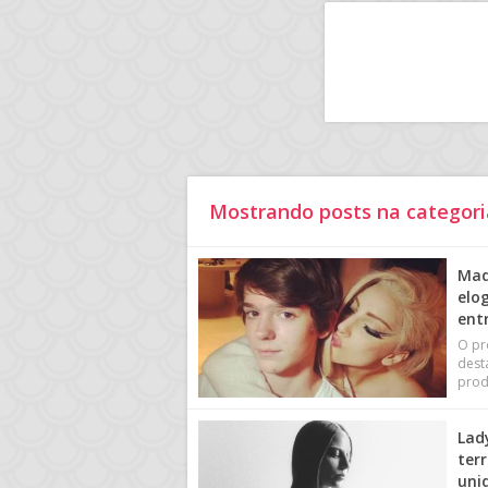
Mostrando posts na categori
Mad
elo
ent
O pr
dest
prod
Lad
terr
uni