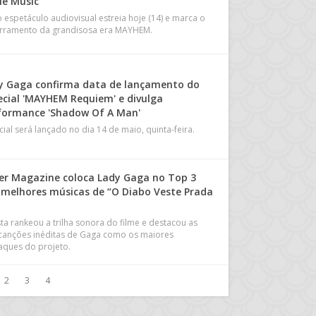
le Music
 espetáculo audiovisual estreia hoje (14) e marca o
rramento da grandisosa era MAYHEM.
y Gaga confirma data de lançamento do
ecial 'MAYHEM Requiem' e divulga
formance 'Shadow Of A Man'
cial será lançado no dia 14 de maio, quinta-feira.
er Magazine coloca Lady Gaga no Top 3
 melhores músicas de “O Diabo Veste Prada
sta rankeou a trilha sonora do filme e destacou as
 canções inéditas de Gaga como os maiores
aques do projeto.
2
3
4