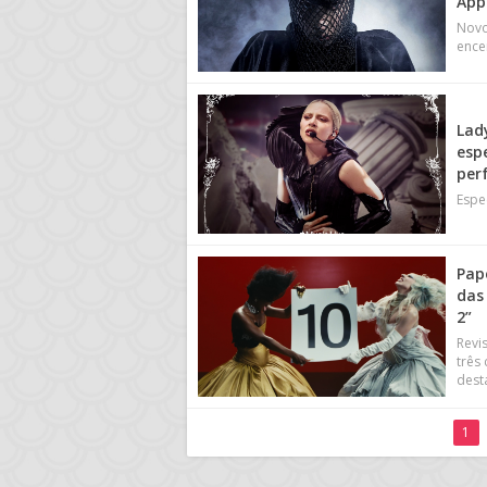
App
Novo
ence
Lad
esp
per
Espe
Pap
das
2”
Revi
três
dest
1