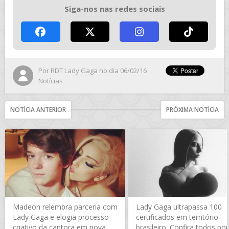
Siga-nos nas redes sociais
Por
RDT Lady Gaga
no dia 06/02/16
Notícias
NOTÍCIA ANTERIOR
PRÓXIMA NOTÍCIA
Madeon relembra parceria com
Lady Gaga ultrapassa 100
Lady Gaga e elogia processo
certificados em território
criativo da cantora em nova
brasileiro. Confira todos por