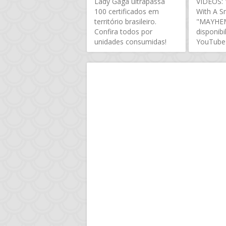
Lady Gaga ultrapassa
VÍDEOS: "
100 certificados em
With A S
território brasileiro.
"MAYHEM
Confira todos por
disponibi
unidades consumidas!
YouTube