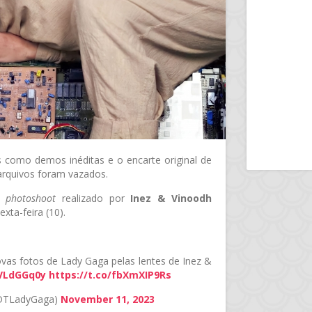
 como demos inéditas e o encarte original de
arquivos foram vazados.
do
photoshoot
realizado por
Inez & Vinoodh
xta-feira (10).
as fotos de Lady Gaga pelas lentes de Inez &
mVLdGGq0y
https://t.co/fbXmXIP9Rs
RDTLadyGaga)
November 11, 2023