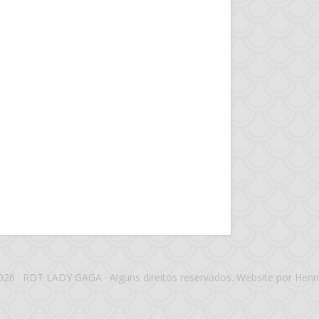
026 · RDT LADY GAGA · Alguns direitos reservados. Website por Henri