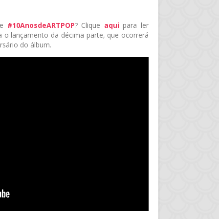
 de
#10AnosdeARTPOP
? Clique
aqui
para ler
a o lançamento da décima parte, que ocorrerá
sário do álbum.