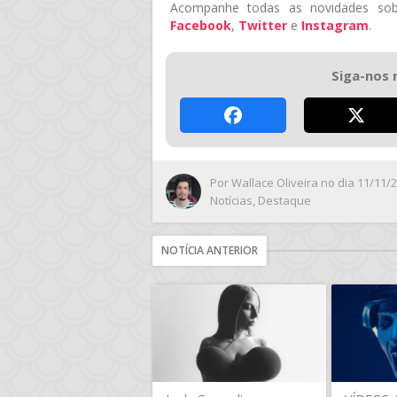
Acompanhe todas as novidades sob
Facebook
,
Twitter
e
Instagram
.
Siga-nos 
Por
Wallace Oliveira
no dia 11/11/
Notícias
,
Destaque
NOTÍCIA ANTERIOR