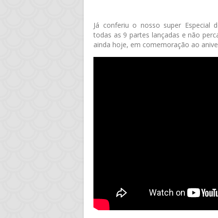
Já conferiu o nosso super Especial
todas as 9 partes lançadas e não perc
ainda hoje, em comemoração ao aniver