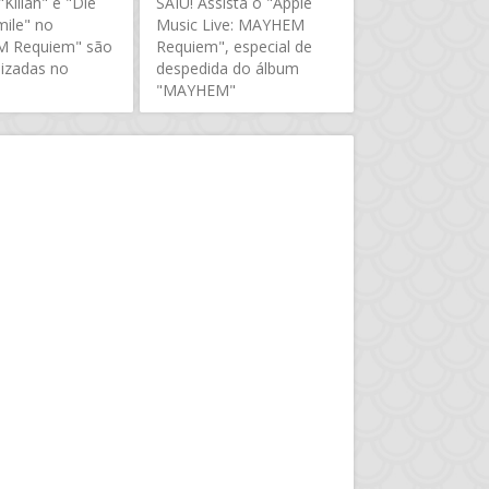
Killah" e "Die
SAIU! Assista o "Apple
mile" no
Music Live: MAYHEM
 Requiem" são
Requiem", especial de
lizadas no
despedida do álbum
"MAYHEM"