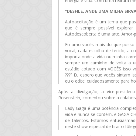
energia e vida. Com uma textura me
“DESFILE, ANDE UMA MILHA SIRV
Autoaceitação é um tema que pass
que é sempre possível explorar 
Autodescoberta é uma arte. Amor-pr
Eu amo vocês mais do que posso 
vocal, cada escolha de tecido, a c
importa onde a vida ou minha carr
sempre um caminho de volta a 
estádio cotado com VOCÊS isso vei
???? Eu espero que vocês sintam is
eu o editei cuidadosamente para ho
Após a divulgação, a vice-preside
Rosenstein, comentou sobre a colabor
Lady Gaga é uma potência completa
vida e nunca se contém, e GAGA CH
de talentos. Estamos entusiasmad
neste show especial de tirar o fôleg