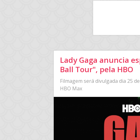
Lady Gaga anuncia es
Ball Tour", pela HBO
Filmagem será divulgada dia 25 d
HBO Max