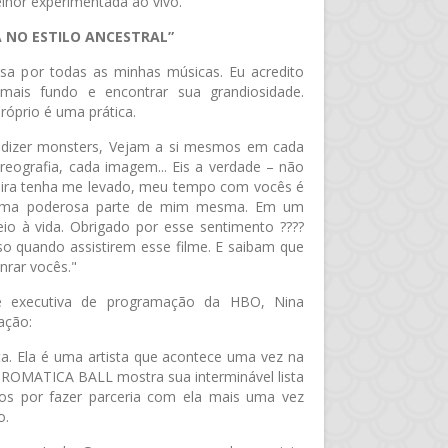
lhor experimentada ao vivo.
A NO ESTILO ANCESTRAL”
a por todas as minhas músicas. Eu acredito
mais fundo e encontrar sua grandiosidade.
óprio é uma prática.
dizer monsters, Vejam a si mesmos em cada
oreografia, cada imagem... Eis a verdade – não
eira tenha me levado, meu tempo com vocês é
uma poderosa parte de mim mesma. Em um
o à vida. Obrigado por esse sentimento ????
so quando assistirem esse filme. E saibam que
nrar vocês."
nte executiva de programação da HBO, Nina
ação:
. Ela é uma artista que acontece uma vez na
ROMATICA BALL mostra sua interminável lista
os por fazer parceria com ela mais uma vez
o.