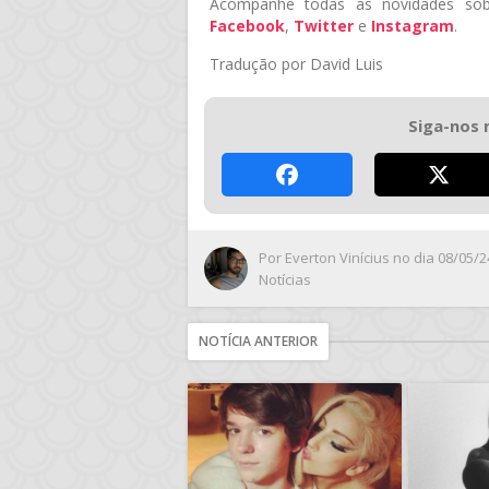
Acompanhe todas as novidades sob
Facebook
,
Twitter
e
Instagram
.
Tradução por David Luis
Siga-nos 
Por
Everton Vinícius
no dia 08/05/2
Notícias
NOTÍCIA ANTERIOR