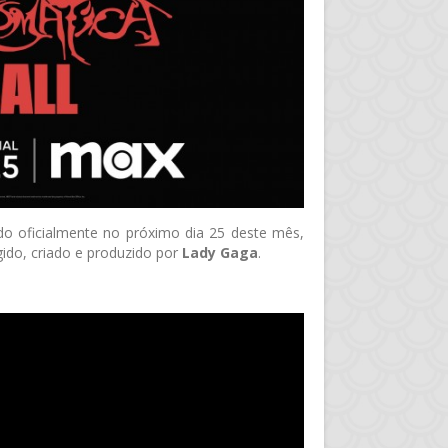
do oficialmente no próximo dia 25 deste mês,
gido, criado e produzido por
Lady Gaga
.