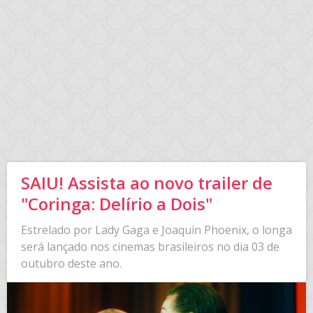
SAIU! Assista ao novo trailer de
"Coringa: Delírio a Dois"
Estrelado por Lady Gaga e Joaquin Phoenix, o longa
será lançado nos cinemas brasileiros no dia 03 de
outubro deste ano.