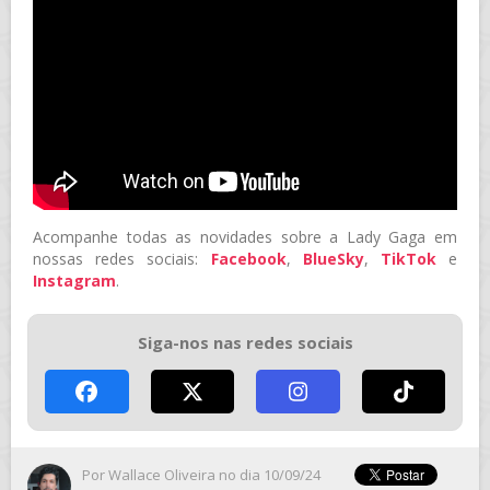
Acompanhe todas as novidades sobre a Lady Gaga em
nossas redes sociais:
Facebook
,
BlueSky
,
TikTok
e
Instagram
.
Siga-nos nas redes sociais
Por
Wallace Oliveira
no dia 10/09/24