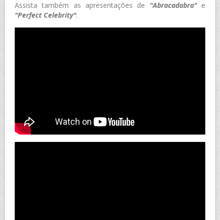
Assista também as apresentações de
"Abracadabra"
e
"Perfect Celebrity"
: