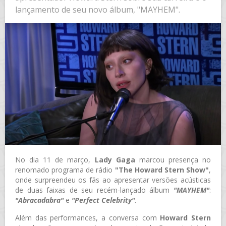
lançamento de seu novo álbum, "MAYHEM".
No dia 11 de março,
Lady Gaga
marcou presença no
renomado programa de rádio
"The Howard Stern Show"
,
onde surpreendeu os fãs ao apresentar versões acústicas
de duas faixas de seu recém-lançado álbum
"MAYHEM"
:
"Abracadabra"
e
"Perfect Celebrity"
.
Além das performances, a conversa com
Howard Stern