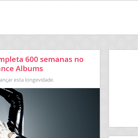
mpleta 600 semanas no
Dance Albums
cançar esta longevidade.