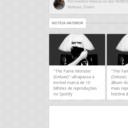
Por
Everton Vinícius
no dia 16/09/2
Notícias
,
Charts
NOTÍCIA ANTERIOR
"The Fame Monster
"The Fa
(Deluxe)" ultrapassa a
(Deluxe)
incrível marca de 10
álbum do
bilhões de reproduções
mais rep
no Spotify
história 