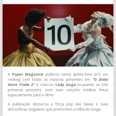
A
Paper Magazine
publicou nesta quinta-feira (07) um
ranking
com todas as músicas presentes em
"O Diabo
Veste Prada 2"
e colocou
Lady Gaga
ocupando as três
primeiras posições, com suas canções inéditas feitas
especialmente para o filme.
A publicação destacou a força pop das faixas e suas
atmosferas singulares que preenchem a trilha do longa.