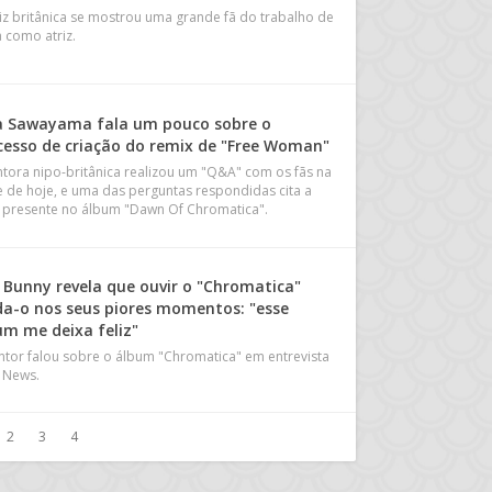
riz britânica se mostrou uma grande fã do trabalho de
 como atriz.
a Sawayama fala um pouco sobre o
cesso de criação do remix de "Free Woman"
ntora nipo-britânica realizou um "Q&A" com os fãs na
e de hoje, e uma das perguntas respondidas cita a
a presente no álbum "Dawn Of Chromatica".
 Bunny revela que ouvir o "Chromatica"
da-o nos seus piores momentos: "esse
um me deixa feliz"
ntor falou sobre o álbum "Chromatica" em entrevista
! News.
2
3
4