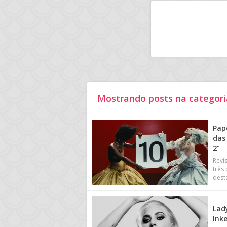
Mostrando posts na categori
Pap
das
2”
Revi
três
dest
Lad
Ink