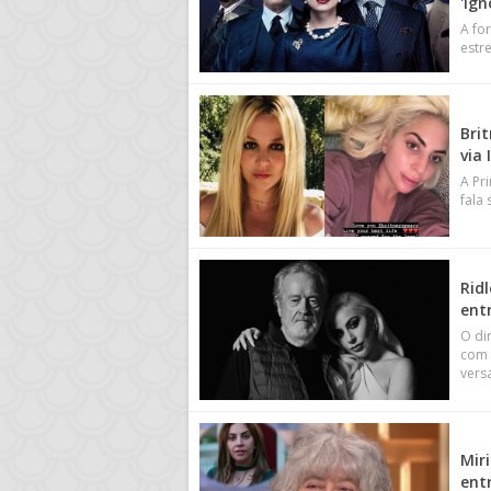
'ign
A fo
estr
Bri
via
A Pr
fala
Rid
entr
O di
com 
vers
Mir
ent