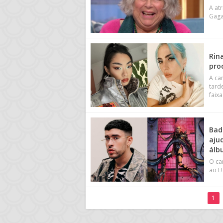
A at
Gaga
Rin
pro
A ca
tard
faix
Bad
aju
álb
O ca
ao E
1