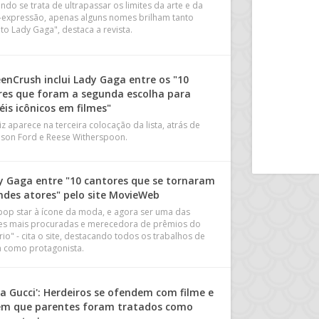
ndo se trata de ultrapassar os limites da arte e da
-expressão, apenas alguns nomes brilham tanto
to Lady Gaga", destaca a revista.
eenCrush inclui Lady Gaga entre os "10
res que foram a segunda escolha para
éis icônicos em filmes"
iz aparece na terceira colocação da lista, atrás de
ison Ford e Reese Witherspoon.
y Gaga entre "10 cantores que se tornaram
ndes atores" pelo site MovieWeb
pop star à ícone da moda, e agora ser uma das
zes mais procuradas e merecedora de prêmios do
rio" - cita o site, destacando todos os trabalhos de
 como protagonista.
sa Gucci': Herdeiros se ofendem com filme e
em que parentes foram tratados como