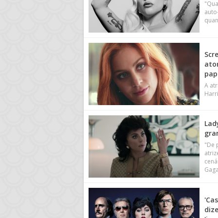
"Qua
auto
quan
Scr
ato
pap
A atr
Harr
Lad
gra
"De 
atri
cená
Gaga
'Ca
diz