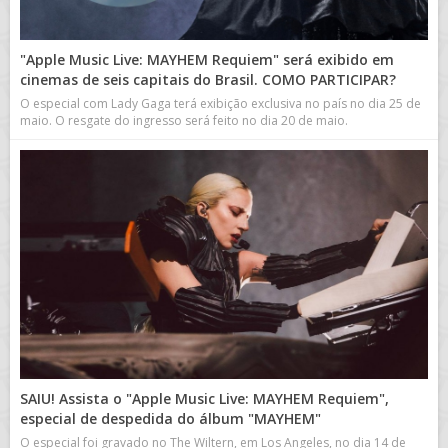
"Apple Music Live: MAYHEM Requiem" será exibido em
cinemas de seis capitais do Brasil. COMO PARTICIPAR?
O especial com Lady Gaga terá exibição exclusiva no país no dia 25 de
maio. O resgate do ingresso será feito no dia 20 de maio.
SAIU! Assista o "Apple Music Live: MAYHEM Requiem",
especial de despedida do álbum "MAYHEM"
O especial foi gravado no The Wiltern, em Los Angeles, no dia 14 de