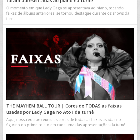
foram apresentadas ao piano na turnê
O momento em que Lady Gaga se apresentava ao piano, tocando
faixas de álbuns anteriores, se tornou destaque durante os shows da
turnê.
THE MAYHEM BALL TOUR | Cores de TODAS as faixas
usadas por Lady Gaga no Ato I da turnê
Aqui, nossa equipe reuniu as cores de todas as faixas usadas no
figurino do primeiro ato em cada uma das apresentações da turnê.