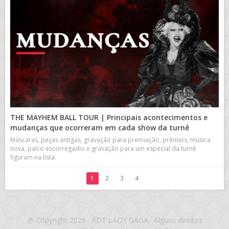
THE MAYHEM BALL TOUR | Principais acontecimentos e
mudanças que ocorreram em cada show da turnê
Máscaras, peças antigas, gravação para premiação, prêmios, música
nova, palco escorregadio e gravação para um especial da turnê
figuram na lista.
1
2
3
4
@ Copyright 2026 · RDT LADY GAGA · Alguns direitos