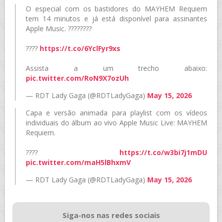
O especial com os bastidores do MAYHEM Requiem
tem 14 minutos e já está disponível para assinantes
Apple Music. ????️????
????
https://t.co/6YclFyr9xs
Assista a um trecho abaixo:
pic.twitter.com/RoN9X7ozUh
— RDT Lady Gaga (@RDTLadyGaga)
May 15, 2026
Capa e versão animada para playlist com os vídeos
individuais do álbum ao vivo Apple Music Live: MAYHEM
Requiem.
????
https://t.co/w3bi7j1mDU
pic.twitter.com/maH5lBhxmV
— RDT Lady Gaga (@RDTLadyGaga)
May 15, 2026
Siga-nos nas redes sociais