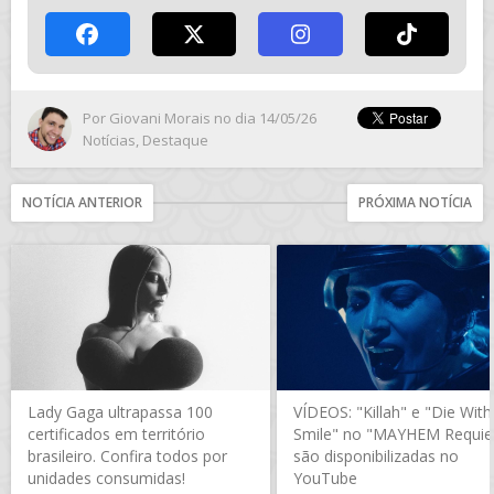
Por
Giovani Morais
no dia 14/05/26
Notícias
,
Destaque
NOTÍCIA ANTERIOR
PRÓXIMA NOTÍCIA
Lady Gaga ultrapassa 100
VÍDEOS: "Killah" e "Die With
certificados em território
Smile" no "MAYHEM Requi
brasileiro. Confira todos por
são disponibilizadas no
unidades consumidas!
YouTube