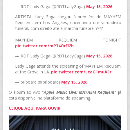
— RDT Lady Gaga (@RDTLadyGaga)
May 15, 2026
ARTISTA! Lady Gaga chegou à première do MAYHEM
Requiem, em Los Angeles, encenando um verdadeiro
funeral, com direito até a marcha fúnebre. ????
MAYHEM REQUIEM TONIGHT
pic.twitter.com/mP34OrFl2b
— RDT Lady Gaga (@RDTLadyGaga)
May 15, 2026
Lady Gaga attends the screening of ‘MAYHEM Requiem’
at the Grove in LA.
pic.twitter.com/LcaG1muAEr
— billboard (@billboard)
May 15, 2026
O álbum ao vivo
"
Apple Music Live: MAYHEM Requiem
"
já
está disponível na plataforma de streaming.
CLIQUE AQUI PARA OUVIR