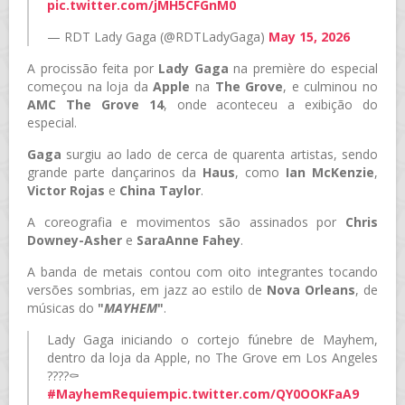
pic.twitter.com/jMH5CFGnM0
— RDT Lady Gaga (@RDTLadyGaga)
May 15, 2026
A procissão feita por
Lady Gaga
na première do especial
começou na loja da
Apple
na
The Grove
, e culminou no
AMC The Grove 14
, onde aconteceu a exibição do
especial.
Gaga
surgiu ao lado de cerca de quarenta artistas, sendo
grande parte dançarinos da
Haus
, como
Ian McKenzie
,
Victor Rojas
e
China Taylor
.
A coreografia e movimentos são assinados por
Chris
Downey-Asher
e
SaraAnne Fahey
.
A banda de metais contou com oito integrantes tocando
versões sombrias, em jazz ao estilo de
Nova Orleans
, de
músicas do
"
MAYHEM
"
.
Lady Gaga iniciando o cortejo fúnebre de Mayhem,
dentro da loja da Apple, no The Grove em Los Angeles
????⚰️
#MayhemRequiem
pic.twitter.com/QY0OOKFaA9