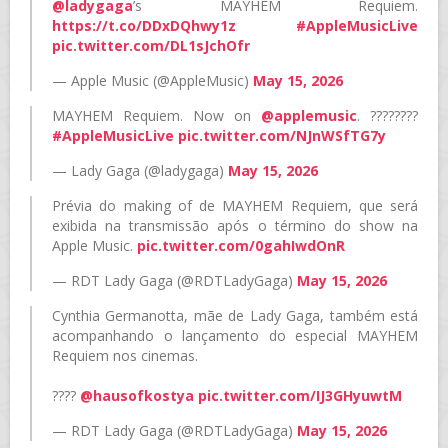
@ladygaga
’s MAYHEM Requiem.
https://t.co/DDxDQhwy1z
#AppleMusicLive
pic.twitter.com/DL1sJchOfr
— Apple Music (@AppleMusic)
May 15, 2026
MAYHEM Requiem. Now on
@applemusic
. ????????
#AppleMusicLive
pic.twitter.com/NJnWSfTG7y
— Lady Gaga (@ladygaga)
May 15, 2026
Prévia do making of de MAYHEM Requiem, que será
exibida na transmissão após o término do show na
Apple Music.
pic.twitter.com/0gahIwdOnR
— RDT Lady Gaga (@RDTLadyGaga)
May 15, 2026
Cynthia Germanotta, mãe de Lady Gaga, também está
acompanhando o lançamento do especial MAYHEM
Requiem nos cinemas.
????
@hausofkostya
pic.twitter.com/IJ3GHyuwtM
— RDT Lady Gaga (@RDTLadyGaga)
May 15, 2026