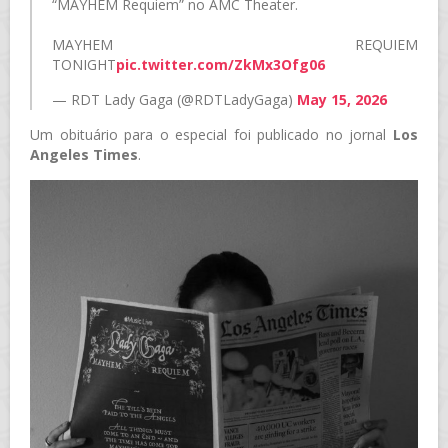
“MAYHEM Requiem” no AMC Theater.
MAYHEM REQUIEM
TONIGHT
pic.twitter.com/ZkMx3Ofg06
— RDT Lady Gaga (@RDTLadyGaga)
May 15, 2026
Um obituário para o especial foi publicado no jornal
Los
Angeles Times
.