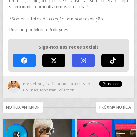
uma (1) coleção por vez. Caso a sua coleção seja
selecionada, comunicaremos via e-mail!
*Somente fotos da coleção, em boa resolução.
Revisão por Milena Rodrigues
Siga-nos nas redes sociais
Por
Rebouças Júnior
no dia 17/12/16
Colunas
,
Monster Collection
NOTÍCIA ANTERIOR
PRÓXIMA NOTÍCIA