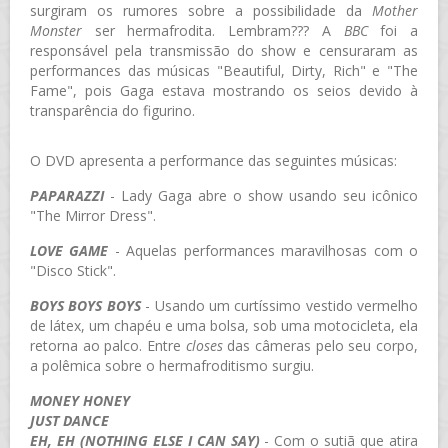
surgiram os rumores sobre a possibilidade da
Mother
Monster
ser hermafrodita. Lembram??? A
BBC
foi a
responsável pela transmissão do show e censuraram as
performances das músicas "Beautiful, Dirty, Rich" e "The
Fame", pois Gaga estava mostrando os seios devido à
transparência do figurino.
O DVD apresenta a performance das seguintes músicas:
PAPARAZZI
- Lady Gaga abre o show usando seu icônico
"The Mirror Dress".
LOVE GAME
- Aquelas performances maravilhosas com o
"Disco Stick".
BOYS BOYS BOYS
- Usando um curtíssimo vestido vermelho
de látex, um chapéu e uma bolsa, sob uma motocicleta, ela
retorna ao palco. Entre
closes
das câmeras pelo seu corpo,
a polêmica sobre o hermafroditismo surgiu.
MONEY HONEY
JUST DANCE
EH, EH (NOTHING ELSE I CAN SAY)
- Com o sutiã que atira