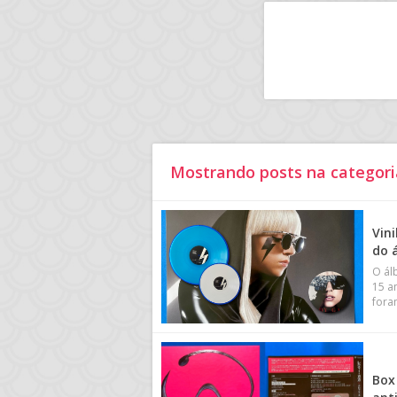
Mostrando posts na categori
Vin
do 
O ál
15 a
fora
Box