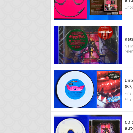
ant
Unbo
Ret
Na M
rele
Unbo
(K7,
Fina
sing
CD C
aut