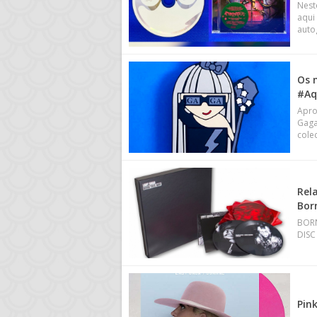
Nest
aqui
auto
Os 
#Aq
Apro
Gaga
cole
Rel
Bor
BORN
DISC
Pin