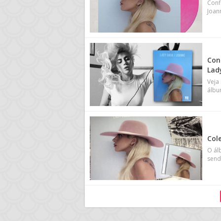
Confi
Joan
Con
Lad
Veja
álbu
Cole
O ál
send