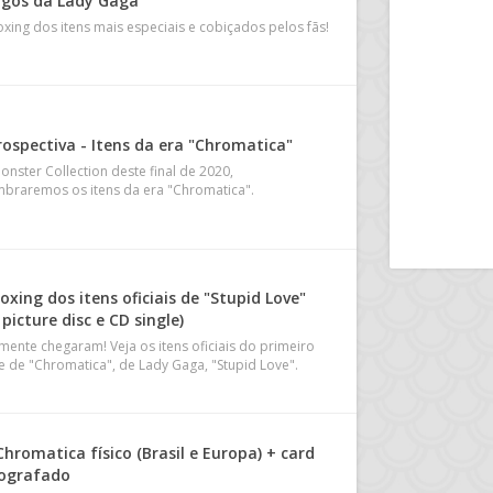
igos da Lady Gaga
xing dos itens mais especiais e cobiçados pelos fãs!
rospectiva - Itens da era "Chromatica"
onster Collection deste final de 2020,
mbraremos os itens da era "Chromatica".
xing dos itens oficiais de "Stupid Love"
 picture disc e CD single)
lmente chegaram! Veja os itens oficiais do primeiro
le de "Chromatica", de Lady Gaga, "Stupid Love".
hromatica físico (Brasil e Europa) + card
ografado