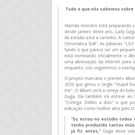
Tudo o que nós sabemos sobre 
Mamãe monstro está preparando se
desde janeiro deste ano, Lady Gag
de estúdio está a caminho. A cantor
Chromatica Ball". As palavras "LG
fundo o que parece ser um pequeno
está nomeando oficialmente o ál
uma abreviação da internet para s
enquanto, nós seguiremos o exemp
O projeto marcaria o primeiro álb
2020 que gerou o single "Stupid l
me". O álbum será a cereja do bol
Gaga. Ela também irá estrear ao
"Coringa: Delírio a dois" o que 
indicação como melhor atriz pelo O
“Eu estou no estúdio todos 
tenho produzido tantas mús
já fiz antes,”
Gaga disse so