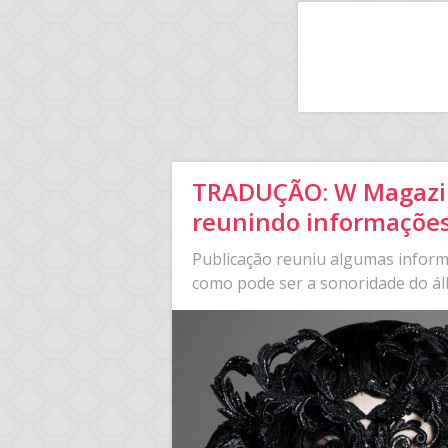
TRADUÇÃO: W Magazin
reunindo informações
Publicação reuniu algumas inform
como pode ser a sonoridade do á