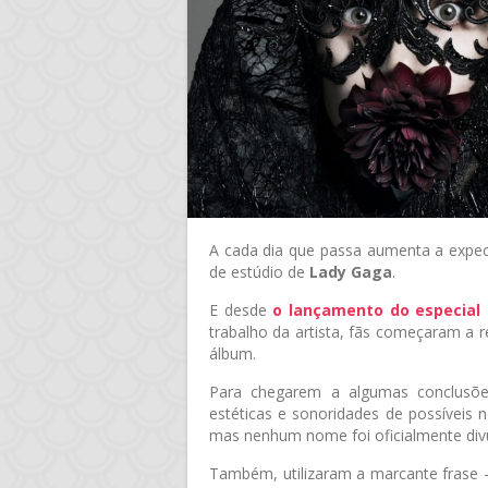
A cada dia que passa aumenta a expe
de estúdio de
Lady Gaga
.
E desde
o lançamento do especial
trabalho da artista, fãs começaram a 
álbum.
Para chegarem a algumas conclusõe
estéticas e sonoridades de possíveis
mas nenhum nome foi oficialmente div
Também, utilizaram a marcante frase -