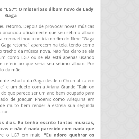
o "LG7": O misterioso álbum novo de Lady
Gaga
u retorno. Depois de provocar novas músicas
a anunciou oficialmente que seu sétimo álbum
a compartilhou a notícia no fim do filme "Gaga
7. Gaga retorna" aparecem na tela, tendo como
 trecho da música nova. Não fica claro se ela
bum como LG7 ou se ela está apenas usando
e referir ao que seria seu sétimo álbum. Por
lo da mãe.
um de estúdio da Gaga desde o Chromatica em
ove" e um dueto com a Ariana Grande "Rain on
o do que parece ser um ano bem ocupado para
 lado de Joaquin Phoenix como Arlequina em
pode muito bem render à estrela sua segunda
scar.
os dias. Eu tenho escrito tantas músicas,
icas e não é nada parecido com nada que
bre o LG7 em maio.
"Eu adoro quebrar os