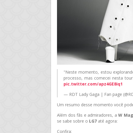
"Neste momento, estou explorando 
processo, mas comecei nesta tour
pic.twitter.com/apz4GE8iq1
— RDT Lady Gaga | Fan page (@
Um resumo desse momento você pode v
Além dos fãs e admiradores, a
W Mag
se sabe sobre o
LG7
até agora:
Confira: