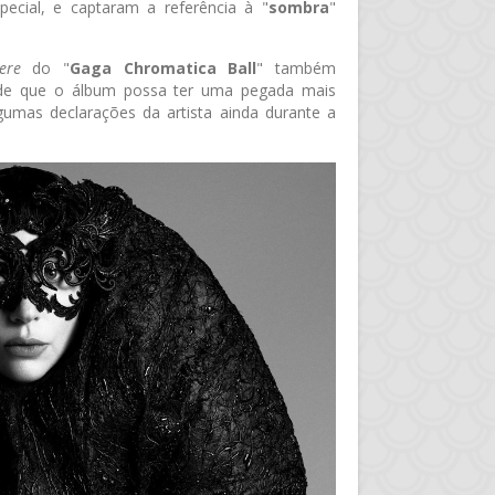
pecial, e captaram a referência à "
sombra
"
ere
do "
Gaga Chromatica Ball
" também
s de que o álbum possa ter uma pegada mais
umas declarações da artista ainda durante a