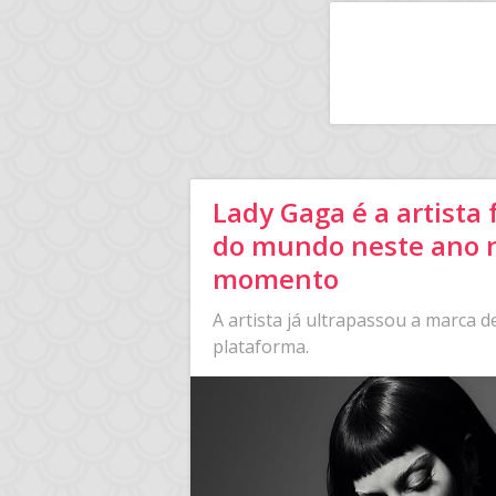
Lady Gaga é a artista
do mundo neste ano 
momento
A artista já ultrapassou a marca d
plataforma.