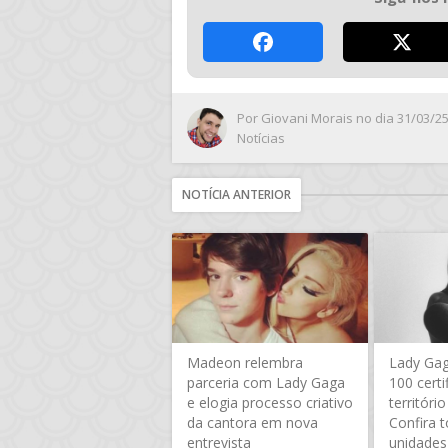
Por
Giovani Morais
no dia 31/03/2
Notícias
NOTÍCIA ANTERIOR
Madeon relembra
Lady Gag
parceria com Lady Gaga
100 cert
e elogia processo criativo
território
da cantora em nova
Confira 
entrevista
unidades