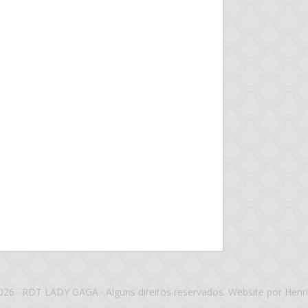
026 · RDT LADY GAGA · Alguns direitos reservados. Website por Henri