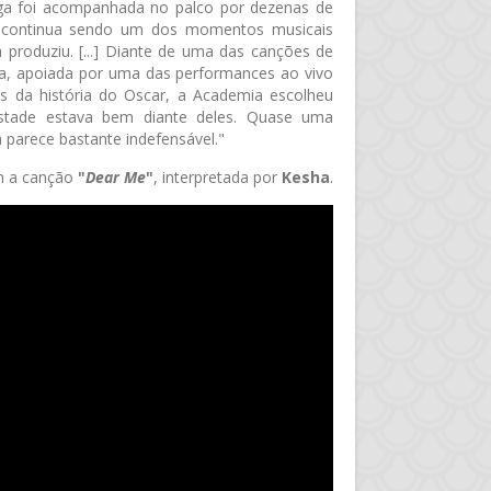
ga foi acompanhada no palco por dezenas de
l, continua sendo um dos momentos musicais
 produziu. [...] Diante de uma das canções de
da, apoiada por uma das performances ao vivo
 da história do Oscar, a Academia escolheu
tade estava bem diante deles. Quase uma
 parece bastante indefensável."
m a canção
"
Dear Me
"
, interpretada por
Kesha
.