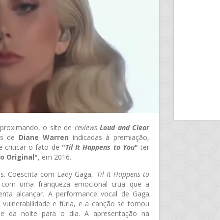
proximando, o site de
reviews
Loud and Clear
ões de
Diane Warren
indicadas à premiação,
 criticar o fato de
"
Til It Happens to You
"
ter
o Original"
, em 2016.
is. Coescrita com Lady Gaga, '
Til It Happens to
al com uma franqueza emocional crua que a
enta alcançar. A performance vocal de Gaga
vulnerabilidade e fúria, e a canção se tornou
se da noite para o dia. A apresentação na