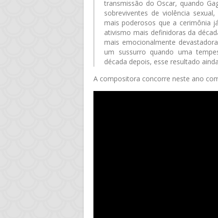
transmissão do Oscar, quando Ga
sobreviventes de violência sexua
mais poderosos que a cerimônia já
ativismo mais definidoras da déca
mais emocionalmente devastadoras
um sussurro quando uma tempes
década depois, esse resultado ainda
A compositora concorre neste ano co