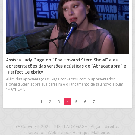
Assista Lady Gaga no "The Howard Stern Show!" e as
apresentações das versões acústicas de "Abracadabra" e
"Perfect Celebrity"
Além das apresentações, Gaga conversou com o apresentador
Howard Stern sobre sua carreira e o lançamento de seu novo álbum,
"MAYHEM".
1
2
3
4
5
6
7
@ Copyright 2026 · RDT LADY GAGA · Alguns direitos
reservados. Website por Henrique Malheiros.