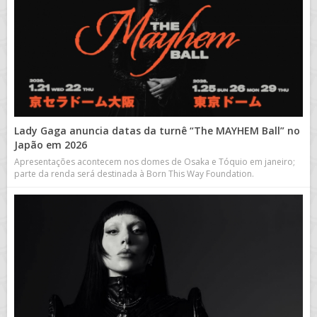
Lady Gaga anuncia datas da turnê “The MAYHEM Ball” no
Japão em 2026
Apresentações acontecem nos domes de Osaka e Tóquio em janeiro;
parte da renda será destinada à Born This Way Foundation.