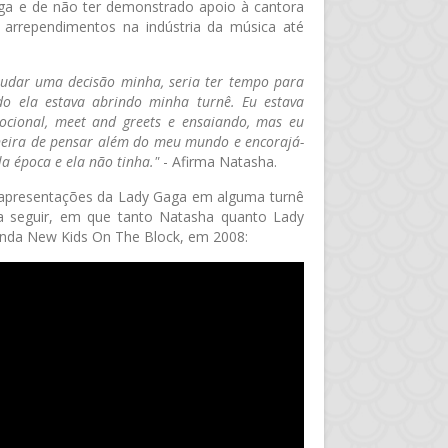
a e de não ter demonstrado apoio à cantora
s arrependimentos na indústria da música até
mudar uma decisão minha, seria ter tempo para
 ela estava abrindo minha turnê. Eu estava
cional, meet and greets e ensaiando, mas eu
neira de pensar além do meu mundo e encorajá-
la época e ela não tinha."
- Afirma Natasha.
e apresentações da Lady Gaga em alguma turnê
a seguir, em que tanto Natasha quanto Lady
anda New Kids On The Block, em 2008: