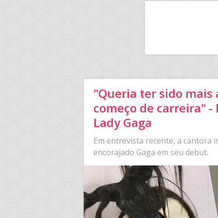
"Queria ter sido mais
começo de carreira" -
Lady Gaga
Em entrevista recente, a cantora i
encorajado Gaga em seu debut.