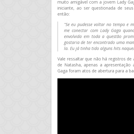
muito amigável com a jovem Lady Gag
iniciante, ao ser questionada de seu
então:
"Se eu pudesse voltar no tempo e 
me conectar com Lady Gaga quando
envolvida em toda a questão promo
gostaria de ter encontrado uma ma
la. Eu já tinha tido alguns hits naque
Vale ressaltar que não há registros d
de Natasha, apenas a apresentação 
Gaga foram atos de abertura para a b