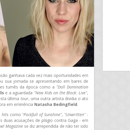
nsão ganhava cada vez mais oportunidades em
u sua jornada se apresentando em bares de
ndes turnês da época como a
"Doll Domination
ls
e a aguardada
"New Kids on the Block: Live"
,
esta última
tour
, uma outra artista dividia o ato
tora em eminência
Natasha Bedingfield
.
s
hits
como
"Pockfull of Sunshine"
,
"Unwritten"
-
 duas acusações de plágio contra Gaga - em
w! Magazine
se diz arrependida de não ter sido