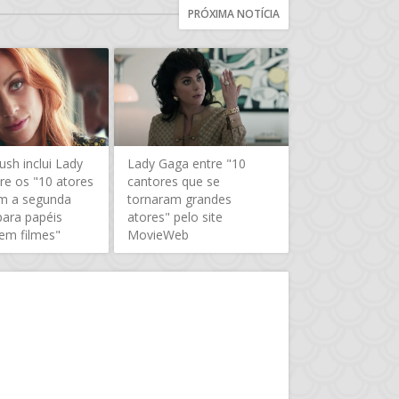
PRÓXIMA NOTÍCIA
ush inclui Lady
Lady Gaga entre "10
re os "10 atores
cantores que se
m a segunda
tornaram grandes
para papéis
atores" pelo site
 em filmes"
MovieWeb