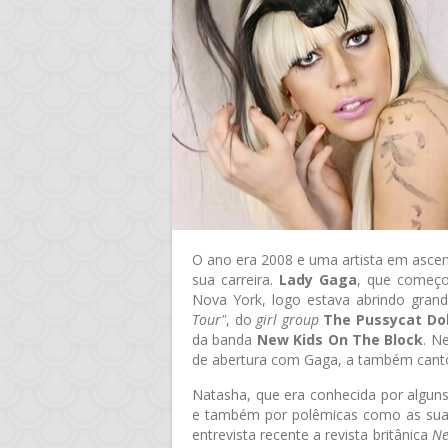
O ano era 2008 e uma artista em asce
sua carreira.
Lady Gaga
, que começo
Nova York, logo estava abrindo gra
Tour"
, do
girl group
The Pussycat Dol
da banda
New Kids On The Block
. N
de abertura com Gaga, a também can
Natasha, que era conhecida por algun
e também por polêmicas como as suas
entrevista recente a revista britânica
Ne