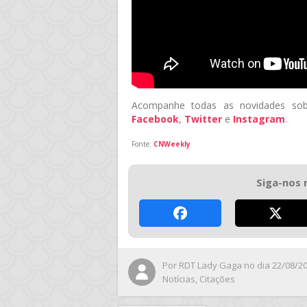
Acompanhe todas as novidades sob
Facebook
,
Twitter
e
Instagram
.
Fonte:
CNWeekly
Siga-nos 
Por
RDT Lady Gaga
no dia 22/08/2
Notícias
,
Citações