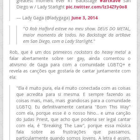
greatest moment ever RT Backstage
#artRave
San
Diego w / Lady Starlight
pic.twitter.com/lz34ZFy0o8
— Lady Gaga (@ladygaga)
June 3, 2014
"
O Rob Halford esteve no meu show. DEUS DO METAL,
maior momento de todos. No Backstage da artRave
em San Diego, com a Lady Starlight.
"
Rob, que é um dos primeiros
rockstars
do
heavy metal
a
falar abertamente sobre ser gay, ainda comentou o
ativismo de Gaga para com a comunidade LGBTQ+ e
revela as canções que gostaria de cantar juntamente com
ela:
"Ela é muito pura, ela é muito conectada com as coisas
que acredita para si mesma. E sempre fazendo as
coisas mais, mais, mais grandiosas para a comunidade
LGBTQ. Eu definitivamente cantaria "Born This Way"
com ela, porque esse é o nosso hino... e uma canção
do Judas Priest, que acho que poderia ser legal cantar
com ela, é "Breaking The Law", porque essa música
fala sobre as frustrações que passamos,
particularmente quando somos jovens. A letra é assim,