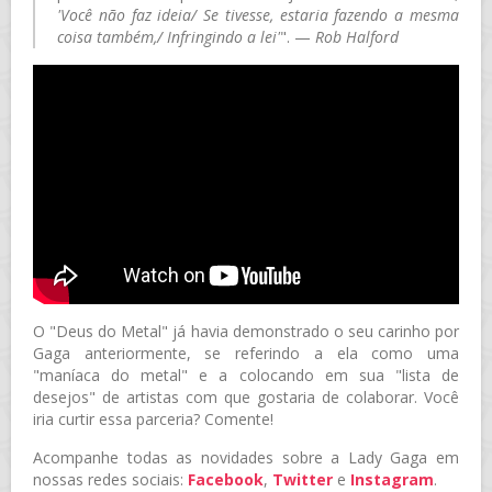
'Você não faz ideia/ Se tivesse, estaria fazendo a mesma
coisa também,/ Infringindo a lei'
". —
Rob Halford
O "Deus do Metal" já havia demonstrado o seu carinho por
Gaga anteriormente, se referindo a ela como uma
"maníaca do metal" e a colocando em sua "lista de
desejos" de artistas com que gostaria de colaborar. Você
iria curtir essa parceria? Comente!
Acompanhe todas as novidades sobre a Lady Gaga em
nossas redes sociais:
Facebook
,
Twitter
e
Instagram
.