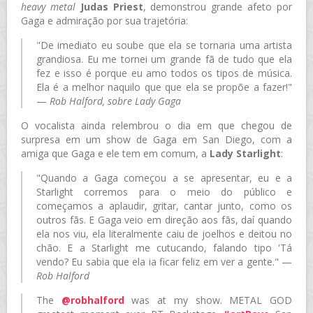
heavy metal
Judas Priest
, demonstrou grande afeto por
Gaga e admiração por sua trajetória:
"De imediato eu soube que ela se tornaria uma artista
grandiosa. Eu me tornei um grande fã de tudo que ela
fez e isso é porque eu amo todos os tipos de música.
Ela é a melhor naquilo que que ela se propõe a fazer!"
—
Rob Halford, sobre Lady Gaga
O vocalista ainda relembrou o dia em que chegou de
surpresa em um show de Gaga em San Diego, com a
amiga que Gaga e ele tem em comum, a
Lady Starlight
:
"Quando a Gaga começou a se apresentar, eu e a
Starlight corremos para o meio do público e
começamos a aplaudir, gritar, cantar junto, como os
outros fãs. E Gaga veio em direção aos fãs, daí quando
ela nos viu, ela literalmente caiu de joelhos e deitou no
chão. E a Starlight me cutucando, falando tipo 'Tá
vendo? Eu sabia que ela ia ficar feliz em ver a gente." —
Rob Halford
The
@robhalford
was at my show. METAL GOD