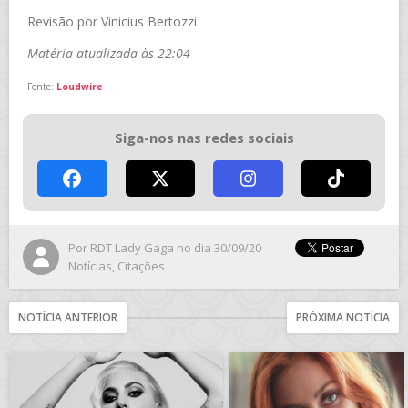
Revisão por Vinicius Bertozzi
Matéria atualizada às 22:04
Fonte:
Loudwire
Siga-nos nas redes sociais
Por
RDT Lady Gaga
no dia 30/09/20
Notícias
,
Citações
NOTÍCIA ANTERIOR
PRÓXIMA NOTÍCIA