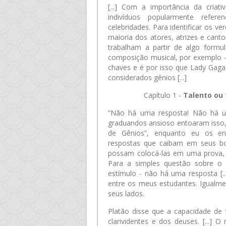
[...] Com a importância da cria
indivíduos popularmente refer
celebridades. Para identificar os 
maioria dos atores, atrizes e cant
trabalham a partir de algo form
composição musical, por exemplo - 
chaves e é por isso que Lady Gag
considerados gênios [...]
Capítulo 1 -
Talento ou 
“Não há uma resposta! Não há u
graduandos ansioso entoaram isso,
de Gênios”, enquanto eu os enc
respostas que caibam em seus bol
possam colocá-las em uma prova, m
Para a simples questão sobre o 
estímulo - não há uma resposta [.
entre os meus estudantes. Igualme
seus lados.
Platão disse que a capacidade de 
clarividentes e dos deuses. [...] 