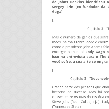
de Johns Hopkins identificou o
Sergey Brin (co-fundador da 
Gaga).
[...]
Capítulo 3 -
“
Mas o número de gênios que sofrer
mães, na mais tenra idade é enorme 
como o presidente John Adams falo
enxergar o mundo?
Lady Gaga a
isso na entrevista para o The
você sofre, a sua arte se engra
[...]
Capítulo 5 -
“Desenvolv
Grande parte das pessoas que aba
histórias de sucesso. Mas há p
classes entre os titãs da História 
Steve Jobs (Reed College) [...], L
(Tennessee State).