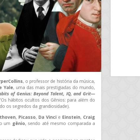
perCollins
, o professor de história da música,
e Yale
, uma das mais prestigiadas do mundo,
bits of Genius: Beyond Talent, IQ, and Grit—
("Os hábitos ocultos dos Gênios: para além do
ndo os segredos da grandiosidade).
thoven
,
Picasso
,
Da Vinci
e
Einstein
,
Craig
o um
gênio
, sendo até mesmo comparada a