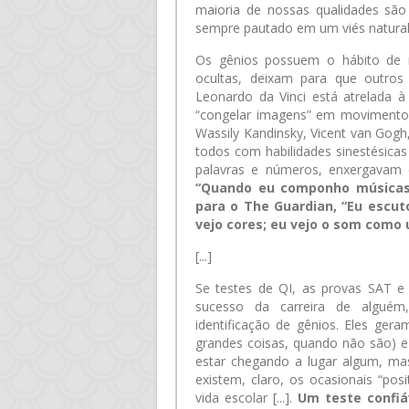
maioria de nossas qualidades são 
sempre pautado em um viés natural 
Os gênios possuem o hábito de n
ocultas, deixam para que outros
Leonardo da Vinci está atrelada à
“congelar imagens” em movimentos
Wassily Kandinsky, Vicent van Gogh
todos com habilidades sinestésica
palavras e números, enxergavam 
“Quando eu componho músicas”
para o The Guardian, “Eu escut
vejo cores; eu vejo o som como
[...]
Se testes de QI, as provas SAT e 
sucesso da carreira de alguém
identificação de gênios. Eles gera
grandes coisas, quando não são) e
estar chegando a lugar algum, m
existem, claro, os ocasionais “po
vida escolar [...].
Um teste confiá