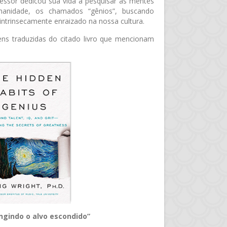
essor dedicou sua vida a pesquisar as mentes
manidade, os chamados “gênios”, buscando
ntrinsecamente enraizado na nossa cultura.
ens traduzidas do citado livro que mencionam
ngindo o alvo escondido”