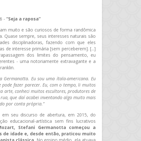
6 -
“Seja a raposa”
ram muito e são curiosos de forma randômica
a. Quase sempre, seus interesses naturais são
ades disciplinadoras, fazendo com que eles
s de interesse primária [sem perceberem]. [...]
ltrapassagem dos limites do pensamento, eu
erentes - uma notoriamente extravagante e a
anklin.
na Germanotta. Eu sou uma ítala-americana. Eu
pode fazer parecer. Eu, com o tempo, li muitos
uita arte, conheci muitos escultores, produtores de
de rua, que daí acabei inventando algo muito mais
do por conta própria.”
, em seu discurso de abertura, em 2015, do
o educacional-artística sem fins lucrativos
ozart, Stefani Germanotta começou a
 de idade e, desde então, praticou muito
anista clássica
. No ensino médio, ela atuava