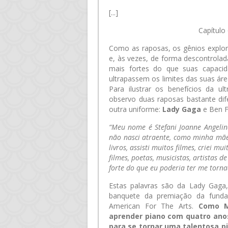
[...]
Capítulo 
Como as raposas, os gênios explo
e, às vezes, de forma descontrolad
mais fortes do que suas capacid
ultrapassem os limites das suas área
Para ilustrar os benefícios da u
observo duas raposas bastante dif
outra uniforme:
Lady Gaga
e Ben Fr
“Meu nome é Stefani Joanne Angeli
não nasci atraente, como minha mãe 
livros, assisti muitos filmes, criei m
filmes, poetas, musicistas, artistas 
forte do que eu poderia ter me torna
Estas palavras são da Lady Gaga
banquete da premiação da fundaçã
American For The Arts.
Como M
aprender piano com quatro anos
para se tornar uma talentosa pi