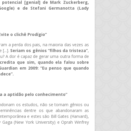
 potencial [genial] de Mark Zuckerberg,
Google) e de Stefani Germanotta (Lady
Evite o clichê Prodígio”
am a perda dos pais, na maioria das vezes as
[...].
Seriam os gênios “filhos da tristeza”
,
u? A dor é capaz de gerar uma outra forma de
credita que sim, quando ela falou sobre
 Guardian em 2009: “Eu penso que quando
ndece”.
a a aptidão pelo conhecimento”
ndonam os estudos, não se tornam gênios ou
roeminências dentre os que abandonaram as
contemporânea e estes são Bill Gates (Harvard),
ady Gaga (New York University) e Oprah Winfrey