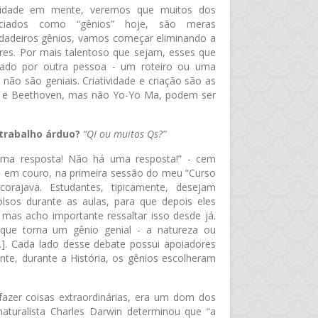
tividade em mente, veremos que muitos dos
enciados como “gênios” hoje, são meras
verdadeiros gênios, vamos começar eliminando a
ores. Por mais talentoso que sejam, esses que
ulado por outra pessoa - um roteiro ou uma
não são geniais. Criatividade e criação são as
a e Beethoven, mas não Yo-Yo Ma, podem ser
trabalho árduo?
“QI ou muitos Qs?”
ma resposta! Não há uma resposta!” - cem
 em couro, na primeira sessão do meu “Curso
orajava. Estudantes, tipicamente, desejam
sos durante as aulas, para que depois eles
as acho importante ressaltar isso desde já.
que torna um gênio genial - a natureza ou
..]. Cada lado desse debate possui apoiadores
nte, durante a História, os gênios escolheram
fazer coisas extraordinárias, era um dom dos
O naturalista Charles Darwin determinou que “a