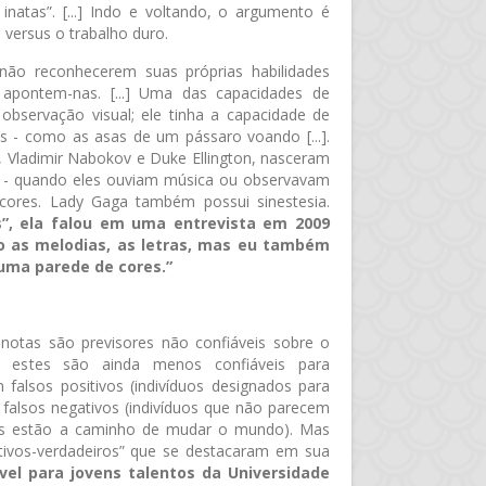
inatas”. [...] Indo e voltando, o argumento é
versus o trabalho duro.
ão reconhecerem suas próprias habilidades
 apontem-nas. [...] Uma das capacidades de
 observação visual; ele tinha a capacidade de
 - como as asas de um pássaro voando [...].
, Vladimir Nabokov e Duke Ellington, nasceram
s - quando eles ouviam música ou observavam
cores. Lady Gaga também possui sinestesia.
, ela falou em uma entrevista em 2009
o as melodias, as letras, mas eu também
 uma parede de cores.”
notas são previsores não confiáveis sobre o
, estes são ainda menos confiáveis para
m falsos positivos (indivíduos designados para
 falsos negativos (indivíduos que não parecem
as estão a caminho de mudar o mundo). Mas
sitivos-verdadeiros” que se destacaram em sua
vel para jovens talentos da Universidade