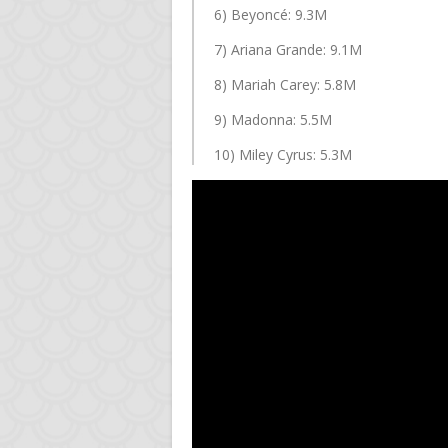
6) Beyoncé: 9.3M
7) Ariana Grande: 9.1M
8) Mariah Carey: 5.8M
9) Madonna: 5.5M
10) Miley Cyrus: 5.3M