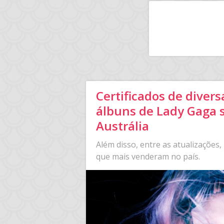
Certificados de diver
álbuns de Lady Gaga 
Austrália
Além disso, entre as atualizações
que mais venderam no país.