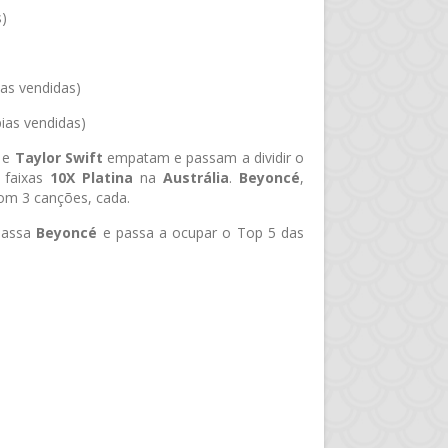
s)
ias vendidas)
pias vendidas)
e
Taylor Swift
empatam e passam a dividir o
 faixas
10X Platina
na
Austrália
.
Beyoncé
,
om 3 canções, cada.
passa
Beyoncé
e passa a ocupar o Top 5 das