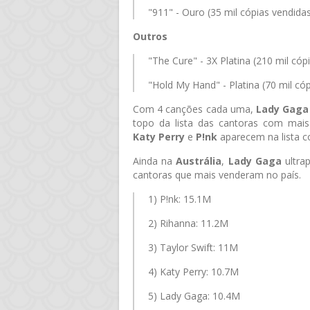
"911" - Ouro (35 mil cópias vendida
Outros
"The Cure" - 3X Platina (210 mil cóp
"Hold My Hand" - Platina (70 mil có
Com 4 canções cada uma,
Lady Gaga
topo da lista das cantoras com mais
Katy Perry
e
P!nk
aparecem na lista c
Ainda na
Austrália
,
Lady Gaga
ultra
cantoras que mais venderam no país.
1) P!nk: 15.1M
2) Rihanna: 11.2M
3) Taylor Swift: 11M
4) Katy Perry: 10.7M
5) Lady Gaga: 10.4M