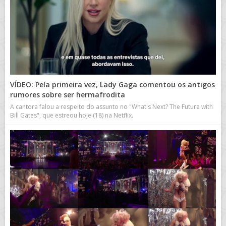
VÍDEO: Pela primeira vez, Lady Gaga comentou os antigos
rumores sobre ser hermafrodita
A cantora falou a respeito do assunto no "What's Next? The Future with
Bill Gates", que estreou hoje (18) na Netflix.