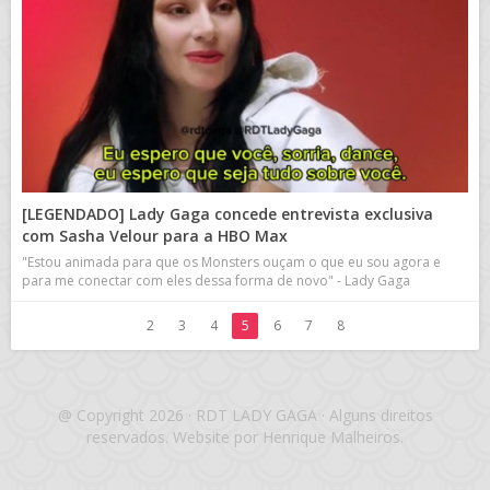
[LEGENDADO] Lady Gaga concede entrevista exclusiva
com Sasha Velour para a HBO Max
"Estou animada para que os Monsters ouçam o que eu sou agora e
para me conectar com eles dessa forma de novo" - Lady Gaga
2
3
4
5
6
7
8
@ Copyright 2026 · RDT LADY GAGA · Alguns direitos
reservados. Website por Henrique Malheiros.