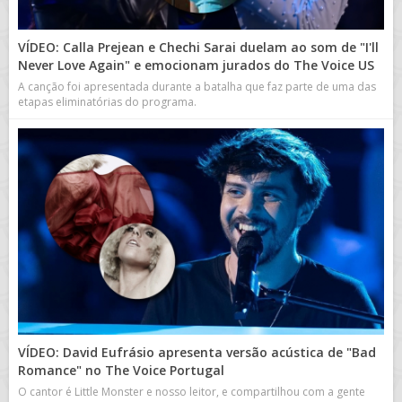
VÍDEO: Calla Prejean e Chechi Sarai duelam ao som de "I'll
Never Love Again" e emocionam jurados do The Voice US
A canção foi apresentada durante a batalha que faz parte de uma das
etapas eliminatórias do programa.
VÍDEO: David Eufrásio apresenta versão acústica de "Bad
Romance" no The Voice Portugal
O cantor é Little Monster e nosso leitor, e compartilhou com a gente