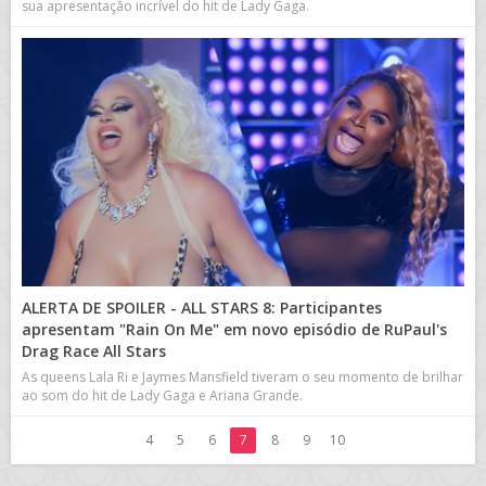
sua apresentação incrível do hit de Lady Gaga.
ALERTA DE SPOILER - ALL STARS 8: Participantes
apresentam "Rain On Me" em novo episódio de RuPaul's
Drag Race All Stars
As queens Lala Ri e Jaymes Mansfield tiveram o seu momento de brilhar
ao som do hit de Lady Gaga e Ariana Grande.
4
5
6
7
8
9
10