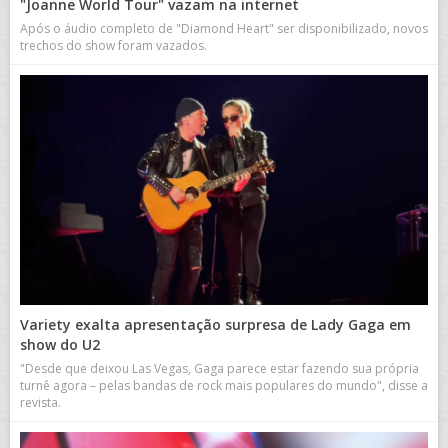
"Joanne World Tour" vazam na internet
Após o áudio completo de "Diamond Heart" ser disponibilizado, novos
trechos do show foram vazados.
Variety exalta apresentação surpresa de Lady Gaga em
show do U2
"Desde que deixou Las Vegas, Gaga parece estar fazendo sua própria
turnê agora – pelas bandas de rock mais populares do mundo", disse a
revista.