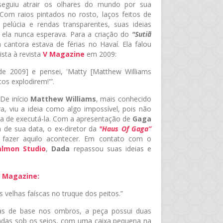
eguiu atrair os olhares do mundo por sua
. Com raios pintados no rosto, laços feitos de
pelúcia e rendas transparentes, suas ideias
la nunca esperava. Para a criação do
"Sutiã
a cantora estava de férias no Havaí. Ela falou
sta à revista
V Magazine
em 2009:
de 2009] e pensei, 'Matty [Matthew Williams
os explodirem!'”.
 De início
Matthew Williams
, mais conhecido
, viu a ideia como algo impossível, pois não
a de executá-la. Com a apresentação de
Gaga
 de sua data, o ex-diretor da
"Haus Of Gaga”
fazer aquilo acontecer. Em contato com o
lmon Studio
,
Dada
repassou suas ideias e
 Magazine
:
 velhas faíscas no truque dos peitos.”
as de base nos ombros, a peça possui duas
adas sob os seios, com uma caixa pequena na