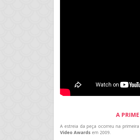
A PRIME
A estreia da peça ocorreu na primeir
Video Awards
em 2009.