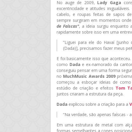
No auge de 2009,
Lady Gaga
cons
excentricidade e atitudes inigualáveis
cabelo, e roupas feitas de sapos de 
sempre surgiram em momentos onde e
de Faíscas"
, a ideia surgiu enquanto 
rapidamente sobre isso em uma entrevi
”Liguei para ele do Havaí [junho 
(Dada)], precisamos fazer meus peit
E foi basicamente isso que aconteceu.
como
Dada
e ex-namorado da cantora
conseguiu pensar em uma forma segur
no
MuchMusic Awards 2009
próxima
começou a esboçar ideias de como 
estúdio de criação e efeitos
Tom Ta
juntos criaram a estrutura da peça.
Dada
explicou sobre a criação para a
V
”Na verdade, são apenas faíscas - as
Em uma estrutura de metal com alç
formas semelhantes a cones posicion