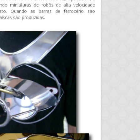
ando miniaturas de robôs de alta velocidade
to. Quando as barras de ferrocério são
aíscas são produzidas.