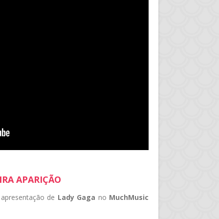
IRA APARIÇÃO
a apresentação de
Lady Gaga
no
MuchMusic