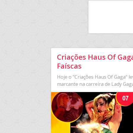
Criações Haus Of Gaga 
Faíscas
Hoje o "Criações Haus Of Gaga" le
marcante na carreira de Lady Gag