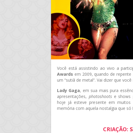
Você está assistindo ao vivo a parti
Awards
em 2009, quando de repente a 
um “sutiã de metal”. Vai dizer que voc
Lady Gaga
, em sua mais pura essên
apresentações,
photoshoots
e shows p
hoje já esteve presente em muitos
memória com aquela nostalgia que só
CRIAÇÃO: S